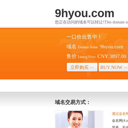
9hyou.com
您正在访问的域名可以转让!This domain name i
一口价出售中！
域名
9hyou.com
Domain Name:
售价
CNY 3897.00
Listing Price:
立即购买
BUY NOW
>>
>>
域名交易方式：
通过金名网(
金名网(4
简单、安