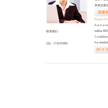
具体交易
我要
Process Ov
4.cn is a w
million RMB
联系我们
5 workdays
For detaile
QQ：2726103981
BUY 