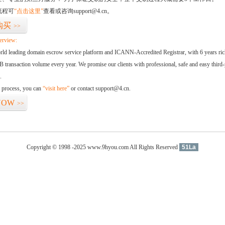
流程可
“点击这里”
查看或咨询support@4.cn。
购买
>>
erview:
orld leading domain escrow service platform and ICANN-Accredited Registrar, with 6 years ri
 transaction volume every year. We promise our clients with professional, safe and easy third-
.
d process, you can
“visit here”
or contact support@4.cn.
NOW
>>
Copyright © 1998 -2025 www.9hyou.com All Rights Reserved
51La